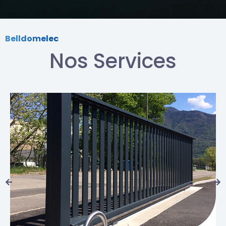
Belldomelec
Nos Services