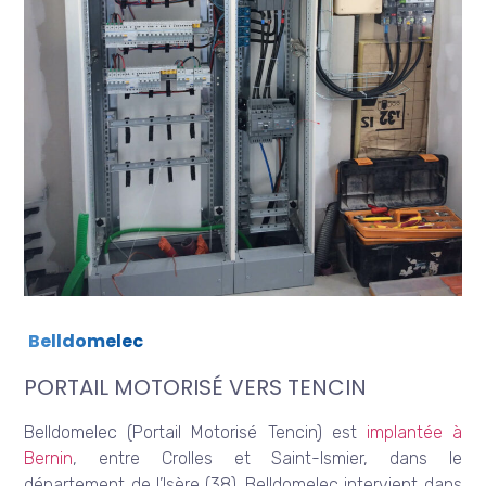
Belldomelec
PORTAIL MOTORISÉ VERS TENCIN
Belldomelec (Portail Motorisé Tencin) est
implantée à
Bernin
, entre Crolles et Saint-Ismier, dans le
département de l’Isère (38). Belldomelec intervient dans