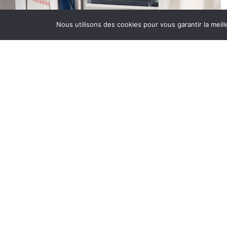
B
Nous utilisons des cookies pour vous garantir la meill
C
d
d
é
s
d
E
D
p
à
D
B
r