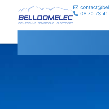
contact@be
06 70 73 41
Entretien Chauffag