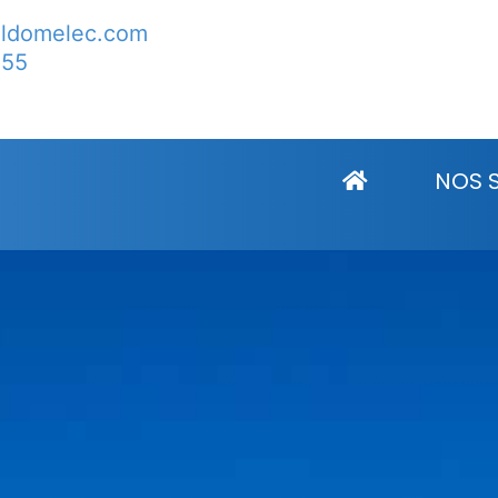
lldomelec.com
 55
e Sainte Marie d’Alloix
NOS 