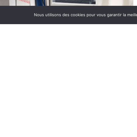
B
Nous utilisons des cookies pour vous garantir la meill
e
r
G
c
f
D
D
D
p
à
D
B
r