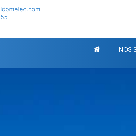
lldomelec.com
 55
 La Buissière
NOS 