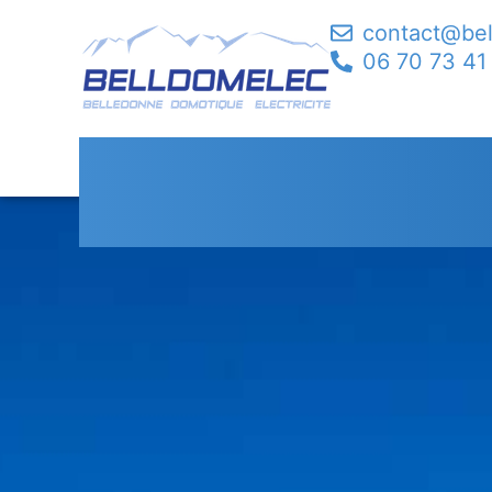
contact@be
06 70 73 41
Dépannage Alarme