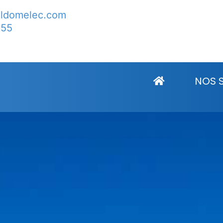
lldomelec.com
 55
ail Lumbin
NOS 