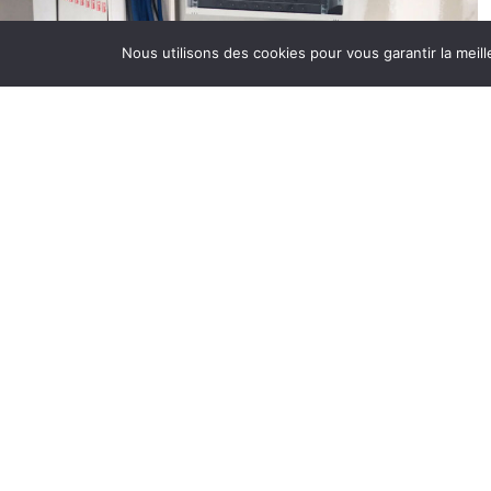
B
Nous utilisons des cookies pour vous garantir la meill
S
r
G
c
f
A
A
D
p
à
D
B
r