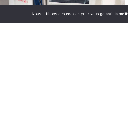
B
Nous utilisons des cookies pour vous garantir la meill
C
d
d
é
s
d
P
D
p
à
D
B
r