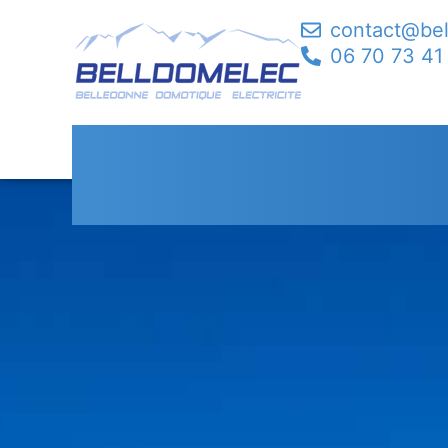
contact@be
06 70 73 41
Portail Motorisé S