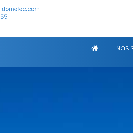
lldomelec.com
 55
ainte Marie d’Alloix
NOS 