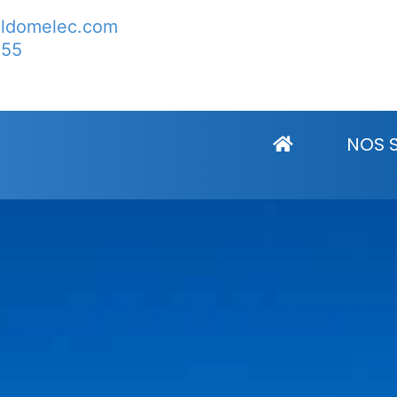
lldomelec.com
 55
s Adrets
NOS 