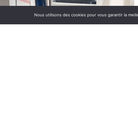
B
Nous utilisons des cookies pour vous garantir la meill
S
r
G
c
f
M
M
D
p
à
D
B
r