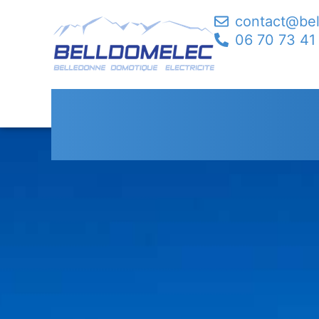
contact@be
06 70 73 41
Moteur Portail Le