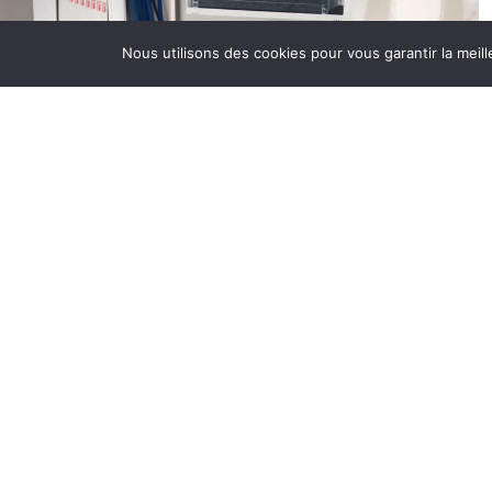
B
Nous utilisons des cookies pour vous garantir la meill
e
r
G
c
f
É
É
D
p
à
D
B
r