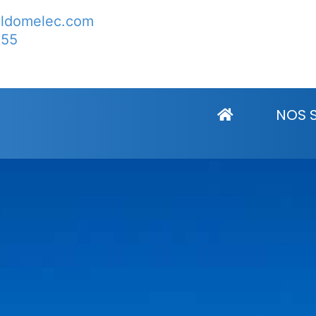
lldomelec.com
 55
ale Montmélian
NOS 