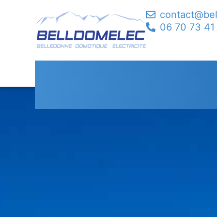
contact@be
06 70 73 41
Électricité Génér