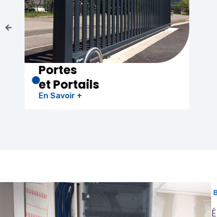
Chauffe-eau
Thermodynamique
En Savoir +
É