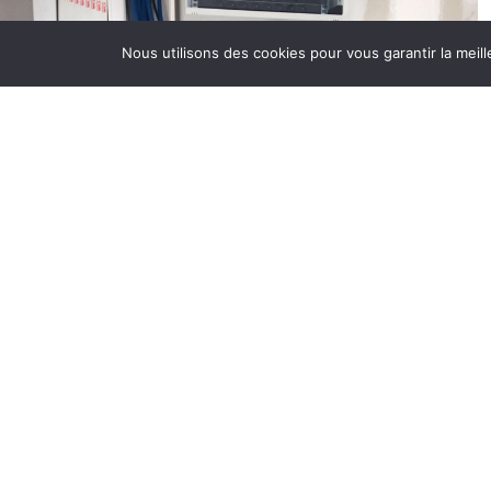
B
Nous utilisons des cookies pour vous garantir la meill
e
i
p
v
m
d
D
D
p
à
D
B
r