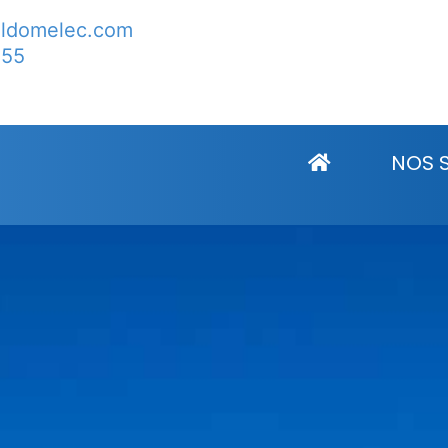
lldomelec.com
 55
tisme Portail Saint Is
NOS 