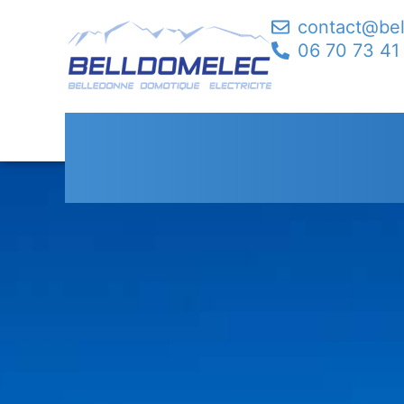
contact@be
06 70 73 41
Dépannage Automa