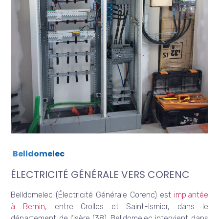
Belldomelec
ÉLECTRICITÉ GÉNÉRALE VERS CORENC
Belldomelec (Électricité Générale Corenc) est
implantée
à Bernin
, entre Crolles et Saint-Ismier, dans le
département de l’Isère (38). Belldomelec intervient dans