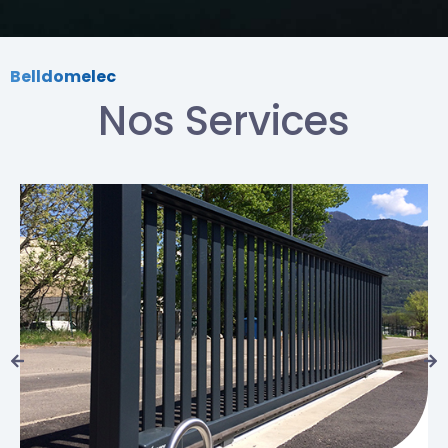
Belldomelec
Nos Services