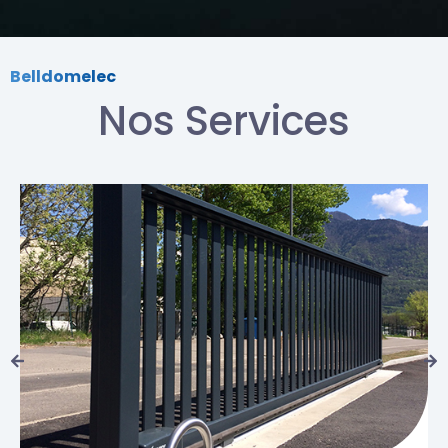
Belldomelec
Nos Services