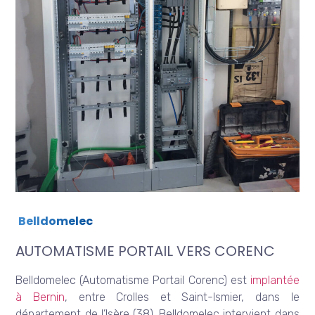
Belldomelec
AUTOMATISME PORTAIL VERS CORENC
Belldomelec (Automatisme Portail Corenc) est
implantée
à Bernin
, entre Crolles et Saint-Ismier, dans le
département de l’Isère (38). Belldomelec intervient dans