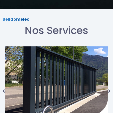
Belldomelec
Nos Services