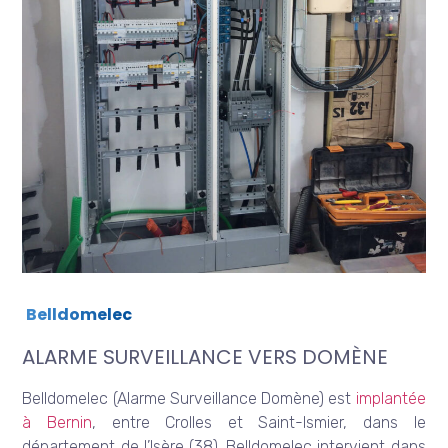
Belldomelec
ALARME SURVEILLANCE VERS DOMÈNE
Belldomelec (Alarme Surveillance Domène) est
implantée
à Bernin
, entre Crolles et Saint-Ismier, dans le
département de l’Isère (38). Belldomelec intervient dans